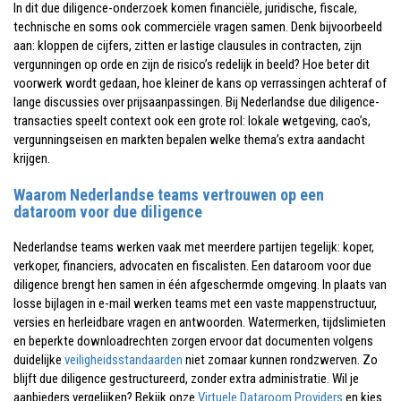
In dit due diligence-onderzoek komen financiële, juridische, fiscale,
technische en soms ook commerciële vragen samen. Denk bijvoorbeeld
aan: kloppen de cijfers, zitten er lastige clausules in contracten, zijn
vergunningen op orde en zijn de risico’s redelijk in beeld? Hoe beter dit
voorwerk wordt gedaan, hoe kleiner de kans op verrassingen achteraf of
lange discussies over prijsaanpassingen. Bij Nederlandse due diligence-
transacties speelt context ook een grote rol: lokale wetgeving, cao’s,
vergunningseisen en markten bepalen welke thema’s extra aandacht
krijgen.
Waarom Nederlandse teams vertrouwen op een
dataroom voor due diligence
Nederlandse teams werken vaak met meerdere partijen tegelijk: koper,
verkoper, financiers, advocaten en fiscalisten. Een dataroom voor due
diligence brengt hen samen in één afgeschermde omgeving. In plaats van
losse bijlagen in e-mail werken teams met een vaste mappenstructuur,
versies en herleidbare vragen en antwoorden. Watermerken, tijdslimieten
en beperkte downloadrechten zorgen ervoor dat documenten volgens
duidelijke
veiligheidsstandaarden
niet zomaar kunnen rondzwerven. Zo
blijft due diligence gestructureerd, zonder extra administratie. Wil je
aanbieders vergelijken? Bekijk onze
Virtuele Dataroom Providers
en kies