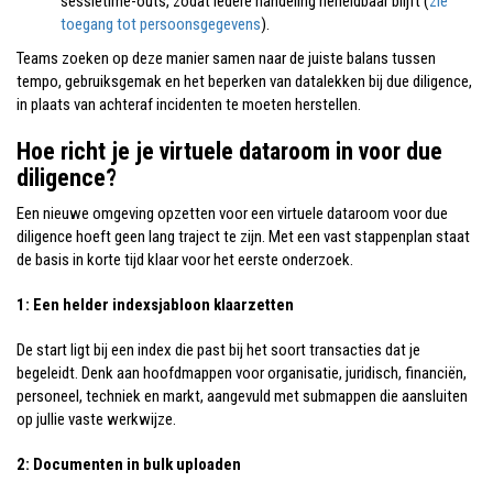
sessietime-outs, zodat iedere handeling herleidbaar blijft (
zie
toegang tot persoonsgegevens
).
Teams zoeken op deze manier samen naar de juiste balans tussen
tempo, gebruiksgemak en het beperken van datalekken bij due diligence,
in plaats van achteraf incidenten te moeten herstellen.
Hoe richt je je virtuele dataroom in voor due
diligence?
Een nieuwe omgeving opzetten voor een virtuele dataroom voor due
diligence hoeft geen lang traject te zijn. Met een vast stappenplan staat
de basis in korte tijd klaar voor het eerste onderzoek.
1: Een helder indexsjabloon klaarzetten
De start ligt bij een index die past bij het soort transacties dat je
begeleidt. Denk aan hoofdmappen voor organisatie, juridisch, financiën,
personeel, techniek en markt, aangevuld met submappen die aansluiten
op jullie vaste werkwijze.
2: Documenten in bulk uploaden