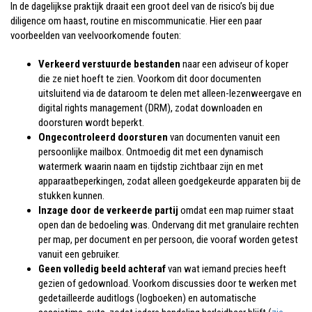
In de dagelijkse praktijk draait een groot deel van de risico’s bij due
diligence om haast, routine en miscommunicatie. Hier een paar
voorbeelden van veelvoorkomende fouten:
Verkeerd verstuurde bestanden
naar een adviseur of koper
die ze niet hoeft te zien. Voorkom dit door documenten
uitsluitend via de dataroom te delen met alleen-lezenweergave en
digital rights management (DRM), zodat downloaden en
doorsturen wordt beperkt.
Ongecontroleerd doorsturen
van documenten vanuit een
persoonlijke mailbox. Ontmoedig dit met een dynamisch
watermerk waarin naam en tijdstip zichtbaar zijn en met
apparaatbeperkingen, zodat alleen goedgekeurde apparaten bij de
stukken kunnen.
Inzage door de verkeerde partij
omdat een map ruimer staat
open dan de bedoeling was. Ondervang dit met granulaire rechten
per map, per document en per persoon, die vooraf worden getest
vanuit een gebruiker.
Geen volledig beeld achteraf
van wat iemand precies heeft
gezien of gedownload. Voorkom discussies door te werken met
gedetailleerde auditlogs (logboeken) en automatische