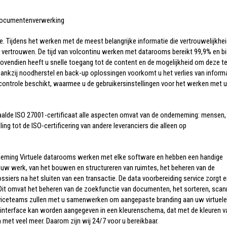
 documentenverwerking
. Tijdens het werken met de meest belangrijke informatie die vertrouwelijkhe
op vertrouwen. De tijd van volcontinu werken met datarooms bereikt ​​99,9% en b
ovendien heeft u snelle toegang tot de content en de mogelijkheid om deze t
ankzij noodherstel en back-up oplossingen voorkomt u het verlies van informa
gscontrole beschikt, waarmee u de gebruikersinstellingen voor het werken met 
alde ISO 27001-certificaat alle aspecten omvat van de onderneming: mensen,
ing tot de ISO-certificering van andere leveranciers die alleen op
rneming Virtuele datarooms werken met elke software en hebben een handige
ij uw werk, van het bouwen en structureren van ruimtes, het beheren van de
siers na het sluiten van een transactie. De data voorbereiding service zorgt e
 Dit omvat het beheren van de zoekfunctie van documenten, het sorteren, scan
erviceteams zullen met u samenwerken om aangepaste branding aan uw virtuele
interface kan worden aangegeven in een kleurenschema, dat met de kleuren v
 met veel meer. Daarom zijn wij 24/7 voor u bereikbaar.