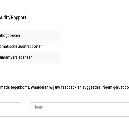
Audit/Rapport
itlogboeken
omatische auditrapporten
umentversiebeheer
formatie tegenkomt, waarderen wij uw feedback en suggesties. Neem gerust c