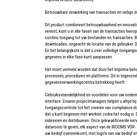
Betrouwbare verwerking van transacties en veilige
Dit product combineert betrouwbaarheid en innovatie
vereist, kunt u in alle fasen van de transacties hier
continu toegang tot uw bestanden en transacties. B
downloaden, ongeacht de locatie van de gebruiker. D
En het belangrijkste is dat u over volledige toegan
gegevens in elke fase kunt aanpassen.
Het moet vermeld worden dat door het Imprima beha
processen, procedures en platforms. Dit in tegenstell
gegevensverwerkingscentra betrekking heeft.
Gebruiksvriendelijkheid en voordelen voor uw onde
interface. Ervaren projectmanagers helpen u altijd b
toegangscontrole tot het creëren van compliance dos
dat u kunt beginnen met werken zodra het nodig is.
indexeren en distribueren. Onze gekwalificeerde s
dataroom te geven, elk aspect van de IROOMS VDR- 
uw bedrijf overeenkomt, met logo’s van uw bedrijf en