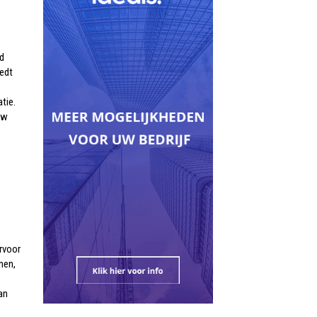
id
iedt
e
tie.
uw
rvoor
nen,
an