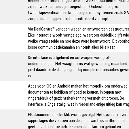
Beheerders stellen per gebruiker in welke documenten zichtb
zijn en welke acties zijn toegestaan. Ondersteuning voor
tweestapsverificatie en koppelingen met systemen zoals S
zorgen dat inloggen altijd gecontroleerd verloopt.
Via DealCentre™ verlopen vragen en antwoorden gestructuree
Elke interactie wordt vastgelegd, waardoor duidelijk blijft wie
welke vraag stelde en hoe deze werd beantwoord. Dit voork
losse communicatiekanalen en houdt alles bij elkaar.
De interface is uitgebreid en ontworpen voor grote
ondernemingen. Het vraagt soms wat gewenning, maar biedt
juist daardoor de diepgang die bij complexe transacties gew
is.
Apps voor iOS en Android maken het mogelijk om onderweg
documenten te bekijken of goed te keuren. Inloggen met
vingerafdruk of gezichtsherkenning versnelt dit proces. De
interface is Engelstalig, wat in Nederland enige uitleg kan vra
Elk document en elke klik wordt gevolgd. Het systeem levert
rapportages die voldoen aan de eisen van toezichthouders e
geeft inzicht in hoe betrokkenen de dataroom gebruiken.