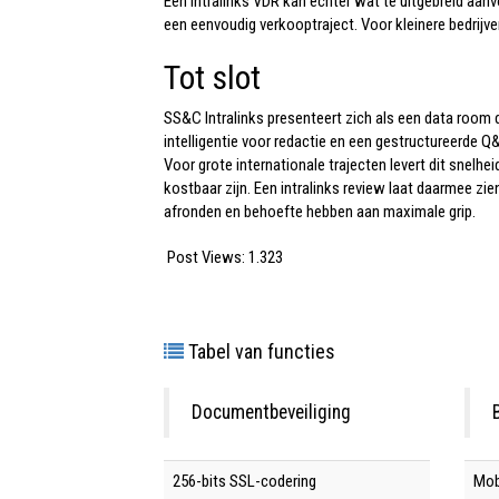
Een
Intralinks VDR
kan echter wat te uitgebreid aanv
een eenvoudig verkooptraject. Voor kleinere bedrijve
Tot slot
SS&C Intralinks
presenteert zich als een data room d
intelligentie voor redactie en een gestructureerde Q
Voor grote internationale trajecten levert dit snelh
kostbaar zijn. Een intralinks review laat daarmee zie
afronden en behoefte hebben aan maximale grip.
Post Views:
1.323
Tabel van functies
Documentbeveiliging
256-bits SSL-codering
Mob