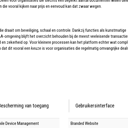
oelen voor organisaties die slechts een beperkt aantal documenten willen dele
n die vooral kijken naar prijs en eenvoud kan dat zwaar wegen.
ie draait om beveiliging, schaal en controle. Dankzij functies als kunstmatige
&A-omgeving blijft het overzicht behouden bij de meest veeleisende transactie
eid en zekerheid op. Voor kleinere processen kan het platform echter wat comp
n dat dit vooral een keuze is voor organisaties die regelmatig omvangrijke deal
Bescherming van toegang
Gebruikersinterface
ile Device Management
Branded Website