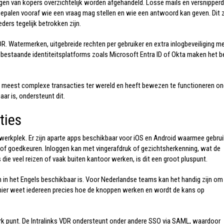
gen van kopers overzichtelijk worden afgehandeld. Losse mails en versnipper
bepalen vooraf wie een vraag mag stellen en wie een antwoord kan geven. Dit 
eders tegelijk betrokken zijn.
DR
. Watermerken, uitgebreide rechten per gebruiker en extra inlogbeveiliging m
bestaande identiteitsplatforms zoals Microsoft Entra ID of Okta maken het b
en meest complexe transacties ter wereld en heeft bewezen te functioneren on
ar is, ondersteunt dit.
ties
 werkplek. Er zijn aparte apps beschikbaar voor iOS en Android waarmee gebru
 goedkeuren. Inloggen kan met vingerafdruk of gezichtsherkenning, wat de
s die veel reizen of vaak buiten kantoor werken, is dit een groot pluspunt.
n in het Engels beschikbaar is. Voor Nederlandse teams kan het handig zijn om
manier weet iedereen precies hoe de knoppen werken en wordt de kans op
k punt. De
Intralinks VDR
ondersteunt onder andere SSO via SAML, waardoor