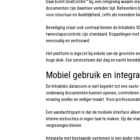
Daar komt DealCentre™ bij, een omgeving waarin vra
documenten zijn daarmee verleden tijd. Beheerders 
voor structuur en duidelijkheid, zelfs als meerdere bi
Beveiliging staat ook centraal binnen de I
ntralinks V
tweestapscontrole zijn standaard. Koppelingen met 
eenvoudig en vertrouwd.
Het platform is ingezet bij enkele van de grootste 
hoge druk. Een serviceteam dat dag en nacht bereikba
Mobiel gebruik en integra
De I
ntralinks dataroom
is niet beperkt tot een vaste
onderweg documenten kunnen openen, controleren of
ervaring sneller en veiliger maakt. Voor professional
Een aandachtspunt is dat de mobiele interface allee
interne instructies in eigen taal te maken. Op die 
vergissingen kleiner.
Integratie met bestaande systemen is een ander ster