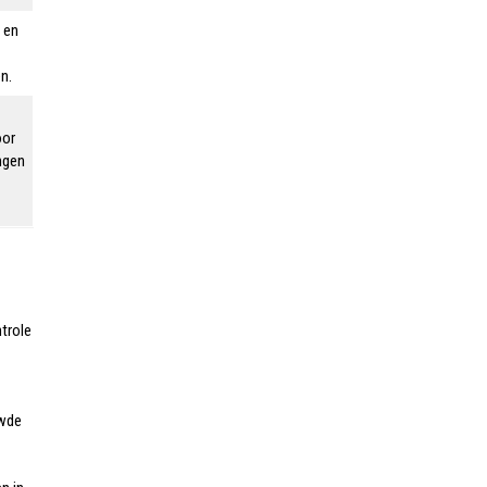
 en
n.
oor
ngen
trole
uwde