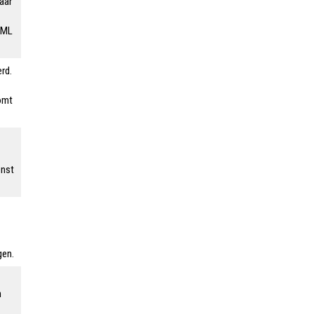
aar
AML
rd.
omt
enst
gen.
n