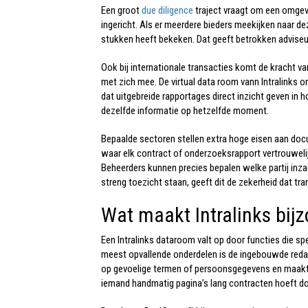
Een groot
due diligence
traject vraagt om een omgevi
ingericht. Als er meerdere bieders meekijken naar de
stukken heeft bekeken. Dat geeft betrokken adviseurs
Ook bij internationale transacties komt de kracht va
met zich mee. De virtual data room vann Intralinks 
dat uitgebreide rapportages direct inzicht geven in h
dezelfde informatie op hetzelfde moment.
Bepaalde sectoren stellen extra hoge eisen aan do
waar elk contract of onderzoeksrapport vertrouweli
Beheerders kunnen precies bepalen welke partij inzag
streng toezicht staan, geeft dit de zekerheid dat tr
Wat maakt Intralinks bij
Een I
ntralinks dataroom
valt op door functies die sp
meest opvallende onderdelen is de ingebouwde reda
op gevoelige termen of persoonsgegevens en maakt 
iemand handmatig pagina’s lang contracten hoeft d