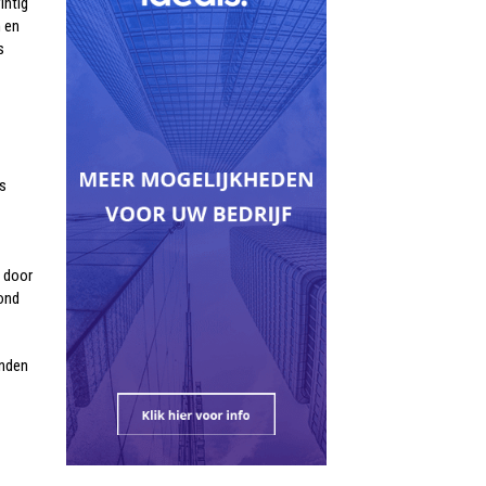
intig
n en
s
ks
d door
rond
anden