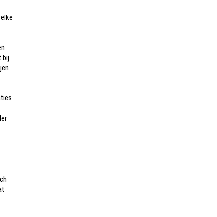
welke
en
 bij
ijen
ties
der
sch
at