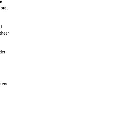
de
zorgt
et
eheer
der
ikers