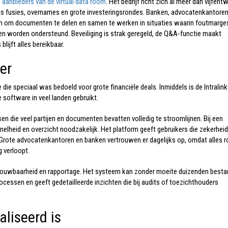
e
aanbieders van de virtual data room
. Het bedrijf richt zich al meer dan vijfentw
oals fusies, overnames en grote investeringsrondes. Banken, advocatenkantore
rm om documenten te delen en samen te werken in situaties waarin foutmarge
ssen worden ondersteund. Beveiliging is strak geregeld, de Q&A-functie maakt
lijft alles bereikbaar.
er
 die speciaal was bedoeld voor grote financiële deals. Inmiddels is de I
ntralin
software in veel landen gebruikt.
 die veel partijen en documenten bevatten volledig te stroomlijnen. Bij een
nelheid en overzicht noodzakelijk. Het platform geeft gebruikers die zekerhei
Grote advocatenkantoren en banken vertrouwen er dagelijks op, omdat alles 
 verloopt.
 betrouwbaarheid en rapportage. Het systeem kan zonder moeite duizenden best
processen en geeft gedetailleerde inzichten die bij audits of toezichthouders
aliseerd is