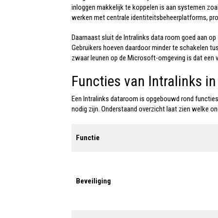
inloggen makkelijk te koppelen is aan systemen zoals
werken met centrale identiteitsbeheerplatforms, prof
Daarnaast sluit de I
ntralinks data room
goed aan op s
Gebruikers hoeven daardoor minder te schakelen tu
zwaar leunen op de Microsoft-omgeving is dat een v
Functies van Intralinks in
Een I
ntralinks dataroom
is opgebouwd rond functies 
nodig zijn. Onderstaand overzicht laat zien welke on
Functie
Beveiliging