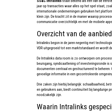
SS&C Intralinks
staat bekend als een van de eerst
jaar op transacties waar alles op het spel staat, z
internationale ondernemingen gebruiken het platfo
klein zijn. De kracht zit in de manier waarop proce
communicatie overzichtelijk en met de mobiele apps b
Overzicht van de aanbied
Intralinks begon in de jaren negentig met technologie
VDR uitgegroeid tot een marktstandaard en wordt de 
De Intralinks data room
is zo ontworpen om processen
beursgang, syndicaatlening of investeringsronde is s
documenten centraal en gestructureerd te beheren. 
gevoelige informatie in een gecontroleerde omgeving
Drie zaken zijn hierbij belangrijk: schaalbaarheid,
en gebruikers aan, biedt continuïteit bij langdurige 
noodzakelijk zijn.
Waarin Intralinks gespeci