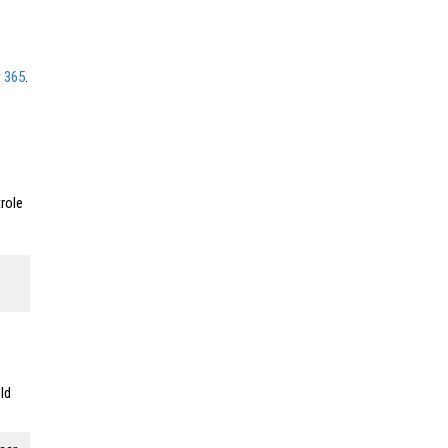
t 365
.
role
ld