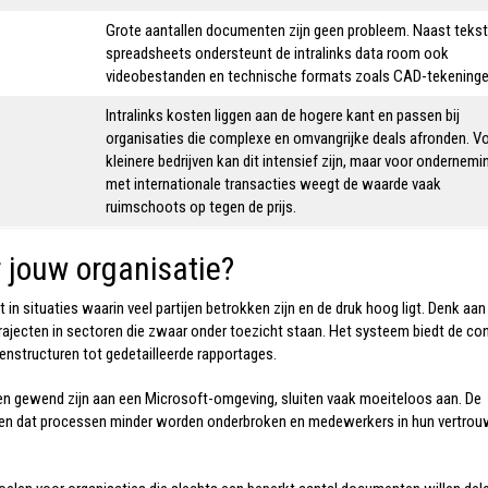
Grote aantallen documenten zijn geen probleem. Naast tekst
spreadsheets ondersteunt de intralinks data room
ook
videobestanden en technische formats zoals CAD-tekeninge
Intralinks kosten liggen aan de hogere kant en passen bij
organisaties die complexe en omvangrijke deals afronden. V
kleinere bedrijven kan dit intensief zijn, maar voor ondernemi
met internationale transacties weegt de waarde vaak
ruimschoots op tegen de prijs.
r jouw organisatie?
 in situaties waarin veel partijen betrokken zijn en de druk hoog ligt. Denk aan
rajecten in sectoren die zwaar onder toezicht staan. Het systeem biedt de con
htenstructuren tot gedetailleerde rapportages.
 en gewend zijn aan een Microsoft-omgeving, sluiten vaak moeiteloos aan. De
ken dat processen minder worden onderbroken en medewerkers in hun vertro