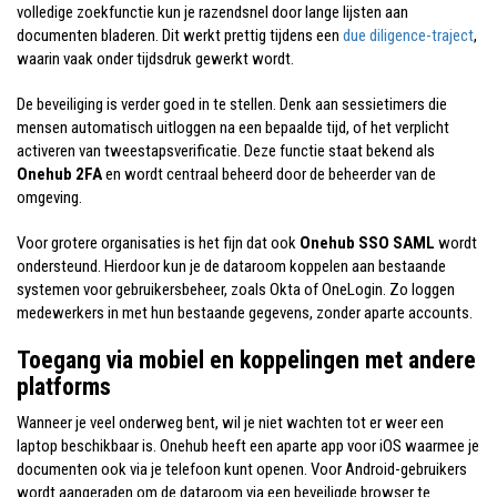
volledige zoekfunctie kun je razendsnel door lange lijsten aan
documenten bladeren. Dit werkt prettig tijdens een
due diligence-traject
,
waarin vaak onder tijdsdruk gewerkt wordt.
De beveiliging is verder goed in te stellen. Denk aan sessietimers die
mensen automatisch uitloggen na een bepaalde tijd, of het verplicht
activeren van tweestapsverificatie. Deze functie staat bekend als
Onehub 2FA
en wordt centraal beheerd door de beheerder van de
omgeving.
Voor grotere organisaties is het fijn dat ook
Onehub SSO SAML
wordt
ondersteund. Hierdoor kun je de dataroom koppelen aan bestaande
systemen voor gebruikersbeheer, zoals Okta of OneLogin. Zo loggen
medewerkers in met hun bestaande gegevens, zonder aparte accounts.
Toegang via mobiel en koppelingen met andere
platforms
Wanneer je veel onderweg bent, wil je niet wachten tot er weer een
laptop beschikbaar is. Onehub heeft een aparte app voor iOS waarmee je
documenten ook via je telefoon kunt openen. Voor Android-gebruikers
wordt aangeraden om de dataroom via een beveiligde browser te