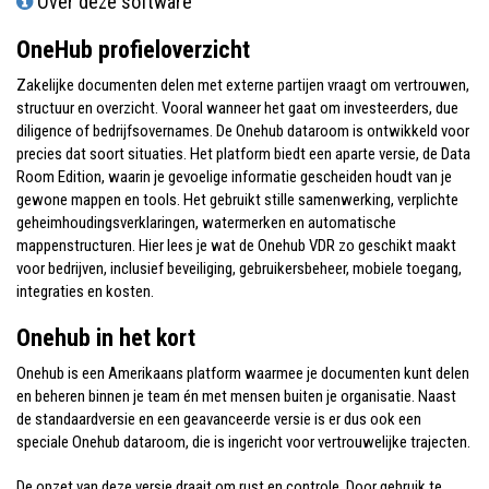
Over deze software
OneHub profieloverzicht
Zakelijke documenten delen met externe partijen vraagt om vertrouwen,
structuur en overzicht. Vooral wanneer het gaat om investeerders, due
diligence of bedrijfsovernames. De Onehub dataroom is ontwikkeld voor
precies dat soort situaties. Het platform biedt een aparte versie, de Data
Room Edition, waarin je gevoelige informatie gescheiden houdt van je
gewone mappen en tools. Het gebruikt stille samenwerking, verplichte
geheimhoudingsverklaringen, watermerken en automatische
mappenstructuren. Hier lees je wat de Onehub VDR zo geschikt maakt
voor bedrijven, inclusief beveiliging, gebruikersbeheer, mobiele toegang,
integraties en kosten.
Onehub in het kort
Onehub is een Amerikaans platform waarmee je documenten kunt delen
en beheren binnen je team én met mensen buiten je organisatie. Naast
de standaardversie en een geavanceerde versie is er dus ook een
speciale Onehub dataroom, die is ingericht voor vertrouwelijke trajecten.
De opzet van deze versie draait om rust en controle. Door gebruik te