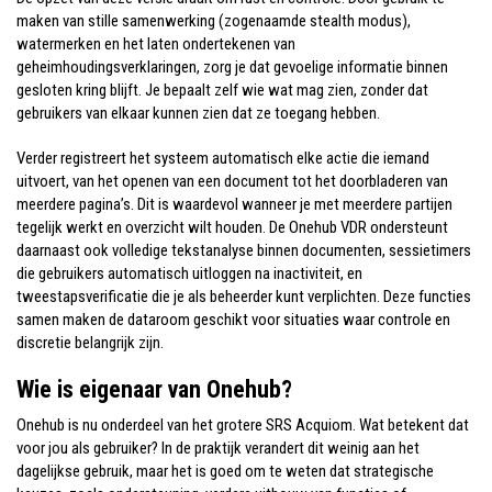
maken van stille samenwerking (zogenaamde stealth modus),
watermerken en het laten ondertekenen van
geheimhoudingsverklaringen, zorg je dat gevoelige informatie binnen
gesloten kring blijft. Je bepaalt zelf wie wat mag zien, zonder dat
gebruikers van elkaar kunnen zien dat ze toegang hebben.
Verder registreert het systeem automatisch elke actie die iemand
uitvoert, van het openen van een document tot het doorbladeren van
meerdere pagina’s. Dit is waardevol wanneer je met meerdere partijen
tegelijk werkt en overzicht wilt houden. De Onehub VDR ondersteunt
daarnaast ook volledige tekstanalyse binnen documenten, sessietimers
die gebruikers automatisch uitloggen na inactiviteit, en
tweestapsverificatie die je als beheerder kunt verplichten. Deze functies
samen maken de dataroom geschikt voor situaties waar controle en
discretie belangrijk zijn.
Wie is eigenaar van Onehub?
Onehub is nu onderdeel van het grotere SRS Acquiom. Wat betekent dat
voor jou als gebruiker? In de praktijk verandert dit weinig aan het
dagelijkse gebruik, maar het is goed om te weten dat strategische